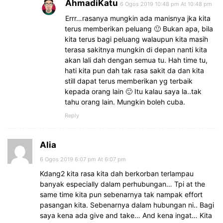
AhmadiKatu
6 Ogos 2019 10:48 pm At 10:48 pm
Errr…rasanya mungkin ada manisnya jka kita
terus memberikan peluang 🙂 Bukan apa, bila
kita terus bagi peluang walaupun kita masih
terasa sakitnya mungkin di depan nanti kita
akan lali dah dengan semua tu. Hah time tu,
hati kita pun dah tak rasa sakit da dan kita
still dapat terus memberikan yg terbaik
kepada orang lain 🙂 Itu kalau saya la..tak
tahu orang lain. Mungkin boleh cuba.
Reply
Alia
6 Ogos 2019 6:07 pm At 6:07 pm
Kdang2 kita rasa kita dah berkorban terlampau
banyak especially dalam perhubungan… Tpi at the
same time kita pun sebenarnya tak nampak effort
pasangan kita. Sebenarnya dalam hubungan ni.. Bagi
saya kena ada give and take… And kena ingat… Kita