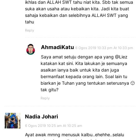
ikhlas dan ALLAH SWT tahu niat kita. Sbb tak semua
suka akan usaha atau kebaikan kita. Jadi kita buat
sahaja kebaikan dan selebihnya ALLAH SWT yang
tahu
Reply
AhmadiKatu
6 Ogos 2019 10:33 pm At 10:33 pm
Saya amat setuju dengan apa yang @Liez
katakan kat sini. Kita lakukan je semuanya
asalkan ianya baik untuk kita dan juga
bermanfaat kepada orang lain. Soal lain tu
biarkan je Tuhan yang tentukan seterusnya 🙂
tak gitu?
Reply
Nadia Johari
6 Ogos 2019 10:25 am At 10:25 am
Ayat awak mmng menusuk kalbu..ehehhe..selalu