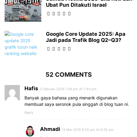
Ubat Pun Ditakuti Israel
Google Core Update 2025: Apa
Jadi pada Trafik Blog Q2–Q3?
52 COMMENTS
Hafis
2 Februari 2019 7:44 pm At 7:44 pm
Banyak gaya bahasa yang menarik digunakan
membuat saya seronok pula singgah di blog tuan ni.
Reply
Ahmadi
13 Mei 2019 8:35 pm At 8:35 pm