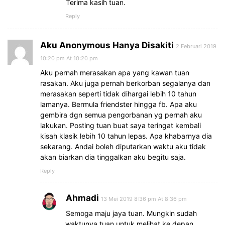
Terima kasih tuan.
Reply
Aku Anonymous Hanya Disakiti
2 Februari 2019
10:20 pm At 10:20 pm
Aku pernah merasakan apa yang kawan tuan
rasakan. Aku juga pernah berkorban segalanya dan
merasakan seperti tidak dihargai lebih 10 tahun
lamanya. Bermula friendster hingga fb. Apa aku
gembira dgn semua pengorbanan yg pernah aku
lakukan. Posting tuan buat saya teringat kembali
kisah klasik lebih 10 tahun lepas. Apa khabarnya dia
sekarang. Andai boleh diputarkan waktu aku tidak
akan biarkan dia tinggalkan aku begitu saja.
Reply
Ahmadi
13 Mei 2019 8:36 pm At 8:36 pm
Semoga maju jaya tuan. Mungkin sudah
waktunya tuan untuk melihat ke depan.