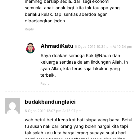
memneg bersiap sedia..dari segi ekonomi
semuala..anak-anak lagi..kita tak tau apa yang
berlaku kelak..tapi sentias aberdoa agar
dipanjangkan jodoh
Reply
AhmadiKatu
6 Ogos 2019 10:34 pm At 10:34 pm
Saya doakan semoga Kak @Nadia dan
keluarga sentiasa dalam lindungan Allah. In
syaa Allah, kita terus saja lakukan yang
terbaik.
Reply
budakbandunglaici
6 Ogos 2019 12:07 pm At 12:07 pm
wah betul-betul kena kat hati siapa yang baca. Betul
tu susah nak cari orang yang boleh hargai kita tapi
tak salah kalu kita hargai orang supaya suatu hari