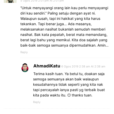
5 Ogos 2019 2:01 pm At 2:01 pm
“Untuk menyayangi orang lain kau perlu menyayangi
diri kau sendiri.” Paling setuju dengan ayat ni.
Walaupun susah, tapi ini hakikat yang kita harus
tekankan. Tapi benar juga… Ada masanya,
melaksanakan nasihat bukanlah semudah memberi
nasihat. Bak kata pepatah, berat mata memandang,
berat lagi bahu yang memikul. Kita doa sajalah yang
baik-baik semoga semuanya dipermudahkan. Amin…
Reply
AhmadiKatu
6 Ogos 2019 2:38 am At 2:38 am
Terima kasih tuan. Ya betul tu, doakan saja
semoga semuanya akan baik walaupun
kesudahannya tidak seperti yang kita nak
tapi percayalah ianya pasti yg terbaik buat
kita pada waktu itu. 🙂 thanks tuan.
Reply