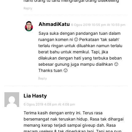
nanti orang tu tahu menghargai orang disekeliling
Reply
AhmadiKatu
6 Ogos 2019 10:55 pm At 10:55 pm
Saya suka dengan pandangan tuan dalam
ruangan komen ni 🙂 Perkataan ‘tak salah’
terlalu ringan untuk diluahkan namun terlalu
berat bahu untuk memikul. Tapi, jika
dilakukan dengan hati yang terbuka beban
sebesar gunung juga mampu dialihkan 🙂
Thanks tuan 🙂
Reply
Lia Hasty
6 Ogos 2019 4:08 pm At 4:08 pm
Terima kasih dengan entry ini. Terus rasa
bersemangat nak teruskan hidup. Rasa tak dihargai
memang kerap terjadi sampai giveup dah. Rasa
macam useless & tak diperlukan lagi. Tapi apa pun