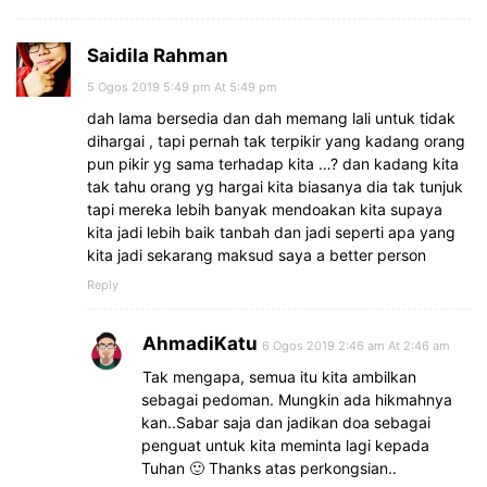
Saidila Rahman
5 Ogos 2019 5:49 pm At 5:49 pm
dah lama bersedia dan dah memang lali untuk tidak
dihargai , tapi pernah tak terpikir yang kadang orang
pun pikir yg sama terhadap kita …? dan kadang kita
tak tahu orang yg hargai kita biasanya dia tak tunjuk
tapi mereka lebih banyak mendoakan kita supaya
kita jadi lebih baik tanbah dan jadi seperti apa yang
kita jadi sekarang maksud saya a better person
Reply
AhmadiKatu
6 Ogos 2019 2:46 am At 2:46 am
Tak mengapa, semua itu kita ambilkan
sebagai pedoman. Mungkin ada hikmahnya
kan..Sabar saja dan jadikan doa sebagai
penguat untuk kita meminta lagi kepada
Tuhan 🙂 Thanks atas perkongsian..