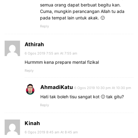
semua orang dapat berbuat begitu kan.
Cuma, mungkin perancangan Allah tu ada
pada tempat lain untuk akak. 🙂
Reply
Athirah
6 Ogos 2019 7:55 am At 7:55 am
Hurmmm kena prepare mental fizikal
Reply
AhmadiKatu
6 Ogos 2019 10:30 pm At 10:30 pm
Hati tak boleh tisu sangat kot 🙂 tak gitu?
Reply
Kinah
6 Ogos 2019 8:45 am At 8:45 am