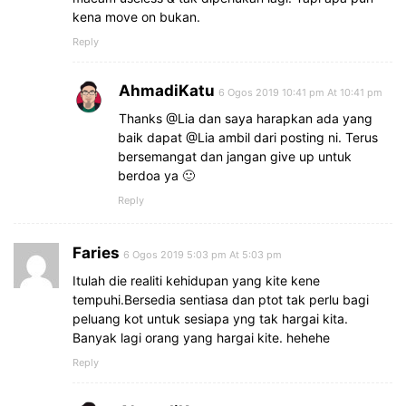
kena move on bukan.
Reply
AhmadiKatu
6 Ogos 2019 10:41 pm At 10:41 pm
Thanks @Lia dan saya harapkan ada yang
baik dapat @Lia ambil dari posting ni. Terus
bersemangat dan jangan give up untuk
berdoa ya 🙂
Reply
Faries
6 Ogos 2019 5:03 pm At 5:03 pm
Itulah die realiti kehidupan yang kite kene
tempuhi.Bersedia sentiasa dan ptot tak perlu bagi
peluang kot untuk sesiapa yng tak hargai kita.
Banyak lagi orang yang hargai kite. hehehe
Reply