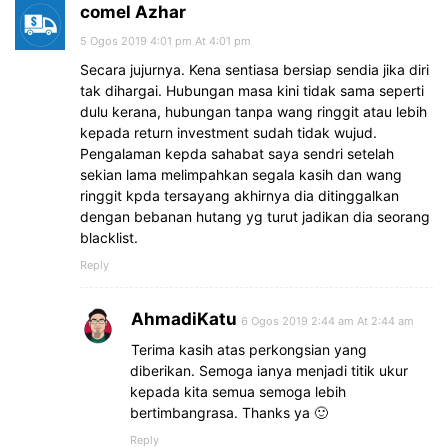
comel Azhar
5 Ogos 2019 4:01 pm At 4:01 pm
Secara jujurnya. Kena sentiasa bersiap sendia jika diri
tak dihargai. Hubungan masa kini tidak sama seperti
dulu kerana, hubungan tanpa wang ringgit atau lebih
kepada return investment sudah tidak wujud.
Pengalaman kepda sahabat saya sendri setelah
sekian lama melimpahkan segala kasih dan wang
ringgit kpda tersayang akhirnya dia ditinggalkan
dengan bebanan hutang yg turut jadikan dia seorang
blacklist.
Reply
AhmadiKatu
6 Ogos 2019 2:44 am At 2:44 am
Terima kasih atas perkongsian yang
diberikan. Semoga ianya menjadi titik ukur
kepada kita semua semoga lebih
bertimbangrasa. Thanks ya 🙂
Reply