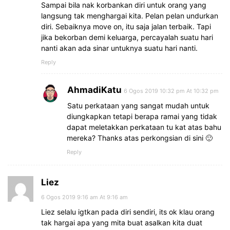
Sampai bila nak korbankan diri untuk orang yang
langsung tak menghargai kita. Pelan pelan undurkan
diri. Sebaiknya move on, itu saja jalan terbaik. Tapi
jika bekorban demi keluarga, percayalah suatu hari
nanti akan ada sinar untuknya suatu hari nanti.
Reply
AhmadiKatu
6 Ogos 2019 10:32 pm At 10:32 pm
Satu perkataan yang sangat mudah untuk
diungkapkan tetapi berapa ramai yang tidak
dapat meletakkan perkataan tu kat atas bahu
mereka? Thanks atas perkongsian di sini 🙂
Reply
Liez
6 Ogos 2019 9:16 am At 9:16 am
Liez selalu igtkan pada diri sendiri, its ok klau orang
tak hargai apa yang mita buat asalkan kita duat