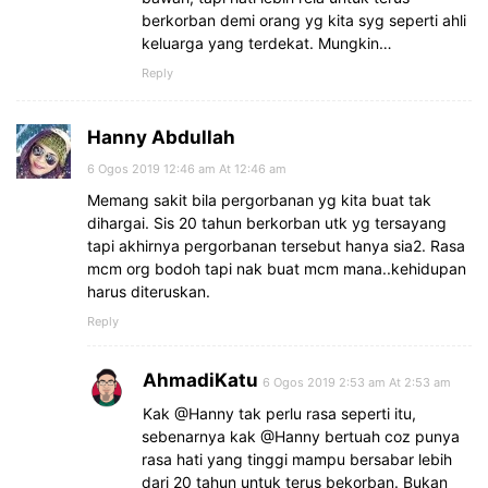
berkorban demi orang yg kita syg seperti ahli
keluarga yang terdekat. Mungkin…
Reply
Hanny Abdullah
6 Ogos 2019 12:46 am At 12:46 am
Memang sakit bila pergorbanan yg kita buat tak
dihargai. Sis 20 tahun berkorban utk yg tersayang
tapi akhirnya pergorbanan tersebut hanya sia2. Rasa
mcm org bodoh tapi nak buat mcm mana..kehidupan
harus diteruskan.
Reply
AhmadiKatu
6 Ogos 2019 2:53 am At 2:53 am
Kak @Hanny tak perlu rasa seperti itu,
sebenarnya kak @Hanny bertuah coz punya
rasa hati yang tinggi mampu bersabar lebih
dari 20 tahun untuk terus bekorban. Bukan