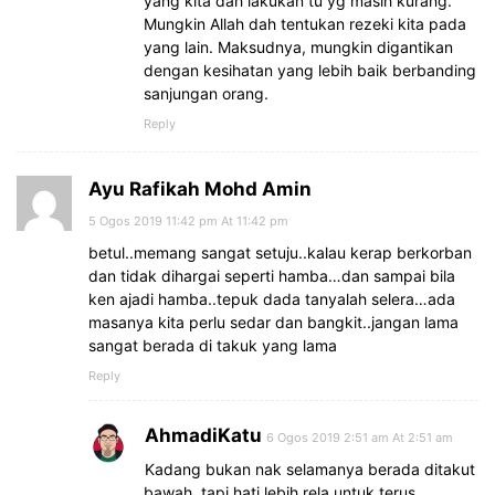
yang kita dah lakukan tu yg masih kurang.
Mungkin Allah dah tentukan rezeki kita pada
yang lain. Maksudnya, mungkin digantikan
dengan kesihatan yang lebih baik berbanding
sanjungan orang.
Reply
Ayu Rafikah Mohd Amin
5 Ogos 2019 11:42 pm At 11:42 pm
betul..memang sangat setuju..kalau kerap berkorban
dan tidak dihargai seperti hamba…dan sampai bila
ken ajadi hamba..tepuk dada tanyalah selera…ada
masanya kita perlu sedar dan bangkit..jangan lama
sangat berada di takuk yang lama
Reply
AhmadiKatu
6 Ogos 2019 2:51 am At 2:51 am
Kadang bukan nak selamanya berada ditakut
bawah, tapi hati lebih rela untuk terus