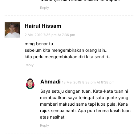
Reply
Hairul Hissam
2 Mei 2019 7:36 pm At 7:36 pm
mmg benar tu…
sebelum kita mengembirakan orang lain..
kita perlu mengembirakan diri kita sendiri..
Reply
Ahmadi
13 Mei 2019 8:38 pm At 8:38 pm
Saya setuju dengan tuan. Kata-kata tuan ni
membuatkan saya teringat satu quote yang
memberi maksud sama tapi lupa pula. Kena
rujuk semua nanti. Apa pun terima kasih tuan
atas nasihat.
Reply