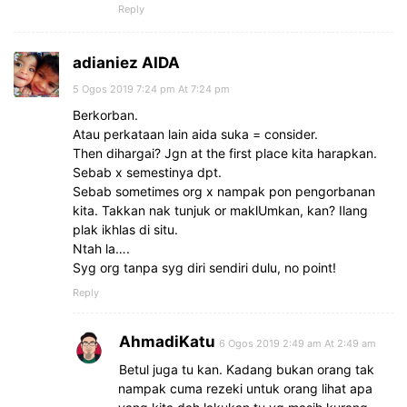
Reply
adianiez AIDA
5 Ogos 2019 7:24 pm At 7:24 pm
Berkorban.
Atau perkataan lain aida suka = consider.
Then dihargai? Jgn at the first place kita harapkan.
Sebab x semestinya dpt.
Sebab sometimes org x nampak pon pengorbanan
kita. Takkan nak tunjuk or maklUmkan, kan? Ilang
plak ikhlas di situ.
Ntah la….
Syg org tanpa syg diri sendiri dulu, no point!
Reply
AhmadiKatu
6 Ogos 2019 2:49 am At 2:49 am
Betul juga tu kan. Kadang bukan orang tak
nampak cuma rezeki untuk orang lihat apa