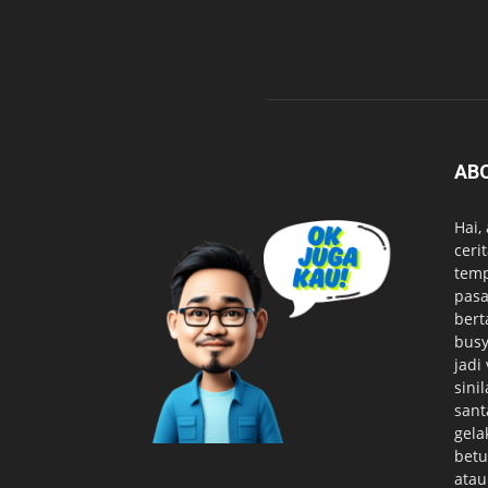
AB
Hai,
ceri
temp
pasa
bert
busy
jadi
sini
sant
gela
betu
atau