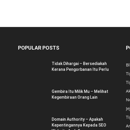
POPULAR POSTS
P
Tidak Dihargai – Bersediakah
B
Kerana Pengorbanan Itu Perlu
Ti
Ti
Ak
Gembira Itu Milik Mu – Melihat
Kegembiraan Orang Lain
N
Je
T
Domain Authority – Apakah
Kepentingannya Kepada SEO
A