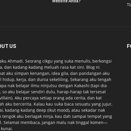
Website Anda?
T
OUT US
F
 aku Ahmadi. Seorang cikgu yang suka menulis, berkongsi
ta, dan kadang-kadang meluah rasa kat sini. Blog ni
at aku simpan kenangan, idea gila, dan pandangan aku
l hidup, kerja, dan dunia sekeliling. Sekarang aku tengah
apa nak belajar ilmu ninjutsu dengan Kakashi (tapi dia
, so aku belajar sendiri dulu, harap-harap tak tersesat
 villain). Aku percaya setiap orang ada cerita, dan kat
lah aku bercerita. Kalau kau suka baca sesuatu yang jujur,
ai, kadang-kadang deep (ikut mood), atau sekadar nak
k tengok aku berlagak ninja, kau dah sampai tempat yang
l. Selamat membaca, jangan malu nak tinggal komen—
 kunai.