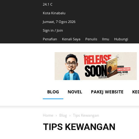
24.1
C
Kota Kinabalu
Jumaat, 7 Ogos 2026
Sign in / Join
Penafian
Kenali Saya
Penulis
Ilmu
Hubungi
AhmadiKatu
BLOG
NOVEL
PAKEJ WEBSITE
KE
Home
Blog
Tips Kewangan
TIPS KEWANGAN