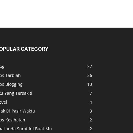
OPULAR CATEGORY
log
37
ps Tarbiah
26
ps Blogging
13
u Yang Tersakiti
7
ovel
4
jak Di Pasir Waktu
3
ips Kesihatan
2
nakanda Surat Ini Buat Mu
2