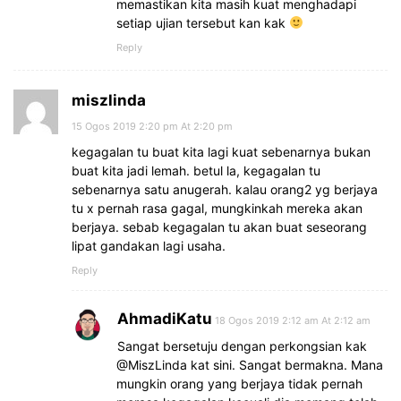
memastikan kita masih kuat menghadapi
setiap ujian tersebut kan kak
Reply
miszlinda
15 Ogos 2019 2:20 pm At 2:20 pm
kegagalan tu buat kita lagi kuat sebenarnya bukan
buat kita jadi lemah. betul la, kegagalan tu
sebenarnya satu anugerah. kalau orang2 yg berjaya
tu x pernah rasa gagal, mungkinkah mereka akan
berjaya. sebab kegagalan tu akan buat seseorang
lipat gandakan lagi usaha.
Reply
AhmadiKatu
18 Ogos 2019 2:12 am At 2:12 am
Sangat bersetuju dengan perkongsian kak
@MiszLinda kat sini. Sangat bermakna. Mana
mungkin orang yang berjaya tidak pernah