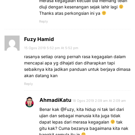
merasa kegagalan kecuali dia memang telah
diuji dengan kesenangan sejak lahir lagi
Thanks atas perkongsian ini ya
Reply
Fuzy Hamid
15 Ogos 2019 5:52 pm At 5:52 pm
rasanya setiap orang pernah rasa kegagalan dalam
mencapai apa yg dihajati dan diharapkan tapi
sebaiknya kita jadikan panduan untuk berjaya dimasa
akan datang kan
Reply
AhmadiKatu
18 Ogos 2019 2:09 am At 2:09 am
Benar kak @Fuzy, kita hidup ni tak lari dari
ujian dan sebagai manusia kita juga tidak
dapat lepas dari merasa kegagalan
tak
gitu kak? Cuma bezanya bagaimana kita nak
bangkit semula itu je