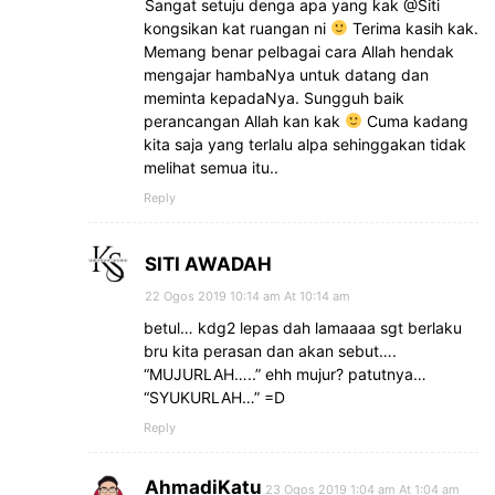
Sangat setuju denga apa yang kak @Siti
kongsikan kat ruangan ni
Terima kasih kak.
Memang benar pelbagai cara Allah hendak
mengajar hambaNya untuk datang dan
meminta kepadaNya. Sungguh baik
perancangan Allah kan kak
Cuma kadang
kita saja yang terlalu alpa sehinggakan tidak
melihat semua itu..
Reply
SITI AWADAH
22 Ogos 2019 10:14 am At 10:14 am
betul… kdg2 lepas dah lamaaaa sgt berlaku
bru kita perasan dan akan sebut….
“MUJURLAH…..” ehh mujur? patutnya…
“SYUKURLAH…” =D
Reply
AhmadiKatu
23 Ogos 2019 1:04 am At 1:04 am