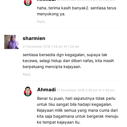
haha..terima kasih banyak2. sentiasa terus
menyokong ya.
Reply
sharmien
21 November 2018 1:28 am At 1:28 am
sentiasa bersedia dgn kegagalan, supaya tak
kecewa, selagi hidup dan diberi nafas, kita masih
berpeluang mencipta kejayaan.
Reply
Ahmadi
21 November 2018 2:49 pm At 2:49 pm
Benar tu puan, hati sepatutnya tidak perlu
untuk tisu sangat bila hadapi kegagalan.
Kejayaan milik semua yang mana cuma dari
kita saja bagaimana untuk bergerak menuju
ke tempat kejayaan itu.