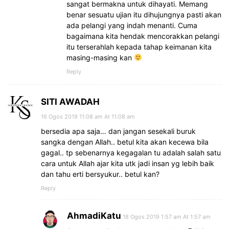
sangat bermakna untuk dihayati. Memang
benar sesuatu ujian itu dihujungnya pasti akan
ada pelangi yang indah menanti. Cuma
bagaimana kita hendak mencorakkan pelangi
itu terserahlah kepada tahap keimanan kita
masing-masing kan
Reply
SITI AWADAH
16 Ogos 2019 11:08 am At 11:08 am
bersedia apa saja… dan jangan sesekali buruk
sangka dengan Allah.. betul kita akan kecewa bila
gagal.. tp sebenarnya kegagalan tu adalah salah satu
cara untuk Allah ajar kita utk jadi insan yg lebih baik
dan tahu erti bersyukur.. betul kan?
Reply
AhmadiKatu
18 Ogos 2019 1:57 am At 1:57 am