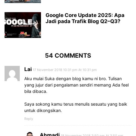
Google Core Update 2025: Apa
Jadi pada Trafik Blog Q2–Q3?
54 COMMENTS
Lai
17 November 2018 10:31 pm At 10:31 pm
Aku mulai Suka dengan blog kamu ni bro. Tulisan
yang jujur dari pengalaman sendiri memang Ada feel
bila dibaca.
Saya sokong kamu terus menulis sesuatu yang baik
untuk dikongsikan.
Reply
Ahmadi
18 November 2018 3:50 pm At 3:50 pm