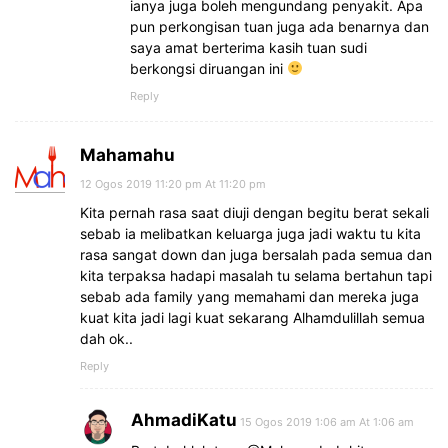
ianya juga boleh mengundang penyakit. Apa
pun perkongisan tuan juga ada benarnya dan
saya amat berterima kasih tuan sudi
berkongsi diruangan ini
Reply
Mahamahu
12 Ogos 2019 11:20 pm At 11:20 pm
Kita pernah rasa saat diuji dengan begitu berat sekali
sebab ia melibatkan keluarga juga jadi waktu tu kita
rasa sangat down dan juga bersalah pada semua dan
kita terpaksa hadapi masalah tu selama bertahun tapi
sebab ada family yang memahami dan mereka juga
kuat kita jadi lagi kuat sekarang Alhamdulillah semua
dah ok..
Reply
AhmadiKatu
15 Ogos 2019 1:06 am At 1:06 am