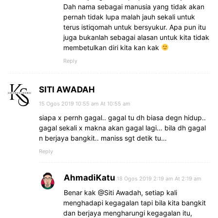
Dah nama sebagai manusia yang tidak akan
pernah tidak lupa malah jauh sekali untuk
terus istiqomah untuk bersyukur. Apa pun itu
juga bukanlah sebagai alasan untuk kita tidak
membetulkan diri kita kan kak
Reply
SITI AWADAH
15 Ogos 2019 10:55 am At 10:55 am
siapa x pernh gagal.. gagal tu dh biasa degn hidup..
gagal sekali x makna akan gagal lagi… bila dh gagal
n berjaya bangkit.. maniss sgt detik tu…
Reply
AhmadiKatu
18 Ogos 2019 2:19 am At 2:19 am
Benar kak @Siti Awadah, setiap kali
menghadapi kegagalan tapi bila kita bangkit
dan berjaya mengharungi kegagalan itu,