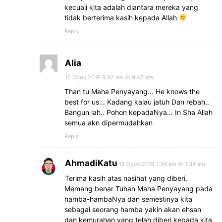
kecuali kita adalah diantara mereka yang
tidak berterima kasih kepada Allah
Reply
Alia
16 Ogos 2019 9:42 am At 9:42 am
Than tu Maha Penyayang… He knows the
best for us… Kadang kalau jatuh Dan rebah..
Bangun lah.. Pohon kepadaNya… In Sha Allah
semua akn dipermudahkan
Reply
AhmadiKatu
18 Ogos 2019 1:34 am At 1:34 am
Terima kasih atas nasihat yang diberi.
Memang benar Tuhan Maha Penyayang pada
hamba-hambaNya dan semestinya kita
sebagai seorang hamba yakin akan ehsan
dan kemurahan yang telah diberi kepada kita