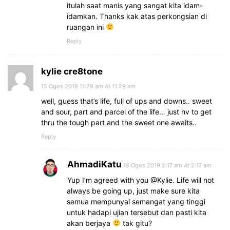
itulah saat manis yang sangat kita idam-
idamkan. Thanks kak atas perkongsian di
ruangan ini
Reply
kylie cre8tone
15 Ogos 2019 11:29 am At 11:29 am
well, guess that’s life, full of ups and downs.. sweet
and sour, part and parcel of the life… just hv to get
thru the tough part and the sweet one awaits..
Reply
AhmadiKatu
18 Ogos 2019 2:17 am At 2:17 am
Yup I’m agreed with you @Kylie. Life will not
always be going up, just make sure kita
semua mempunyai semangat yang tinggi
untuk hadapi ujian tersebut dan pasti kita
akan berjaya
tak gitu?