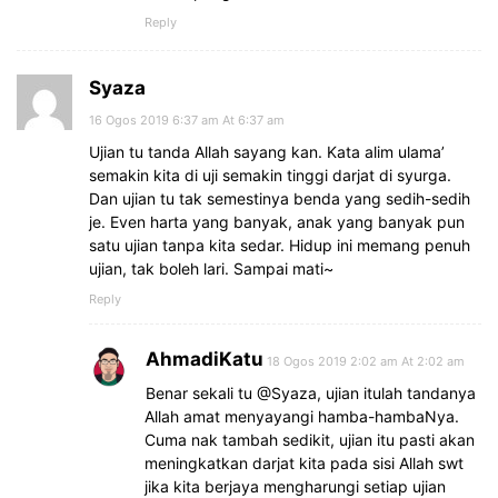
Reply
Syaza
16 Ogos 2019 6:37 am At 6:37 am
Ujian tu tanda Allah sayang kan. Kata alim ulama’
semakin kita di uji semakin tinggi darjat di syurga.
Dan ujian tu tak semestinya benda yang sedih-sedih
je. Even harta yang banyak, anak yang banyak pun
satu ujian tanpa kita sedar. Hidup ini memang penuh
ujian, tak boleh lari. Sampai mati~
Reply
AhmadiKatu
18 Ogos 2019 2:02 am At 2:02 am
Benar sekali tu @Syaza, ujian itulah tandanya
Allah amat menyayangi hamba-hambaNya.
Cuma nak tambah sedikit, ujian itu pasti akan
meningkatkan darjat kita pada sisi Allah swt
jika kita berjaya mengharungi setiap ujian