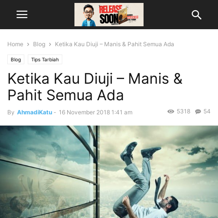
Home
Blog
Ketika Kau Diuji – Manis & Pahit Semua Ada
Blog
Tips Tarbiah
Ketika Kau Diuji – Manis &
Pahit Semua Ada
5318
54
By
AhmadiKatu
-
16 November 2018 1:41 am