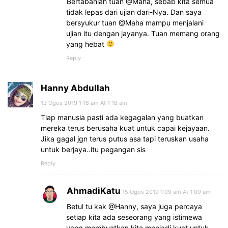
Bertabahlah tuan @Maha, sebab kita semua
tidak lepas dari ujian dari-Nya. Dan saya
bersyukur tuan @Maha mampu menjalani
ujian itu dengan jayanya. Tuan memang orang
yang hebat
Reply
Hanny Abdullah
13 Ogos 2019 1:18 am At 1:18 am
Tiap manusia pasti ada kegagalan yang buatkan
mereka terus berusaha kuat untuk capai kejayaan.
Jika gagal jgn terus putus asa tapi teruskan usaha
untuk berjaya..itu pegangan sis
Reply
AhmadiKatu
15 Ogos 2019 1:09 am At 1:09 am
Betul tu kak @Hanny, saya juga percaya
setiap kita ada seseorang yang istimewa
yang membuatkan kita menjadi kuat untuk