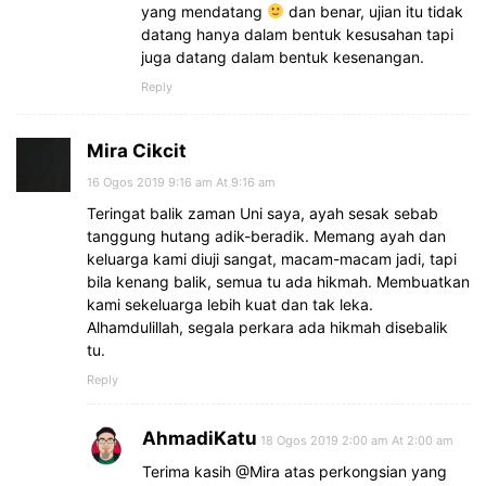
yang mendatang
dan benar, ujian itu tidak
datang hanya dalam bentuk kesusahan tapi
juga datang dalam bentuk kesenangan.
Reply
Mira Cikcit
16 Ogos 2019 9:16 am At 9:16 am
Teringat balik zaman Uni saya, ayah sesak sebab
tanggung hutang adik-beradik. Memang ayah dan
keluarga kami diuji sangat, macam-macam jadi, tapi
bila kenang balik, semua tu ada hikmah. Membuatkan
kami sekeluarga lebih kuat dan tak leka.
Alhamdulillah, segala perkara ada hikmah disebalik
tu.
Reply
AhmadiKatu
18 Ogos 2019 2:00 am At 2:00 am
Terima kasih @Mira atas perkongsian yang