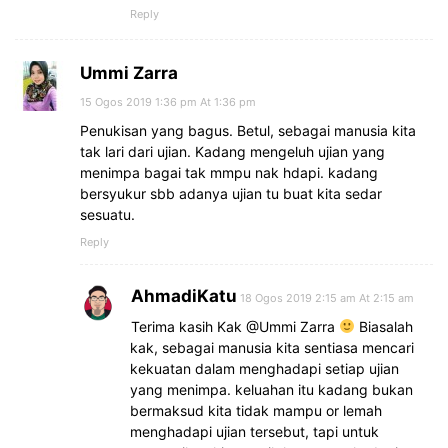
Reply
Ummi Zarra
15 Ogos 2019 1:36 pm At 1:36 pm
Penukisan yang bagus. Betul, sebagai manusia kita
tak lari dari ujian. Kadang mengeluh ujian yang
menimpa bagai tak mmpu nak hdapi. kadang
bersyukur sbb adanya ujian tu buat kita sedar
sesuatu.
Reply
AhmadiKatu
18 Ogos 2019 2:15 am At 2:15 am
Terima kasih Kak @Ummi Zarra
Biasalah
kak, sebagai manusia kita sentiasa mencari
kekuatan dalam menghadapi setiap ujian
yang menimpa. keluahan itu kadang bukan
bermaksud kita tidak mampu or lemah
menghadapi ujian tersebut, tapi untuk