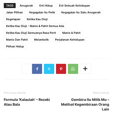
TAGS
Anugerah
Erti Hidup
Erti Sebuah Kehidupan
Jalan Pilihan
Kegagalan Itu Pelik
Kegagalan Itu Satu Anugerah
Kegelapan
Ketika Kau Diuji
Ketika Kau Diuji - Manis & Pahit Semua Ada
Ketika Kau Diuji Semuanya Rasa Perit
Manis & Pahit
Manis Dan Pahit
Melankolik
Perjalanan Kehidupan
Pilihan Hidup
Previous article
Next article
Formula ‘Kalaulah’ – Rezeki
Gembira Itu Milik Mu –
Atau Bala
Melihat Kegembiraan Orang
Lain