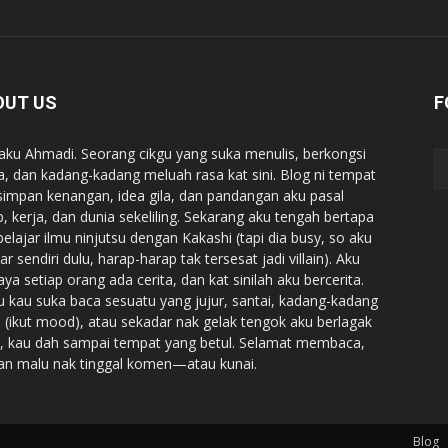
OUT US
F
 aku Ahmadi. Seorang cikgu yang suka menulis, berkongsi
ta, dan kadang-kadang meluah rasa kat sini. Blog ni tempat
simpan kenangan, idea gila, dan pandangan aku pasal
p, kerja, dan dunia sekeliling. Sekarang aku tengah bertapa
belajar ilmu ninjutsu dengan Kakashi (tapi dia busy, so aku
ar sendiri dulu, harap-harap tak tersesat jadi villain). Aku
aya setiap orang ada cerita, dan kat sinilah aku bercerita.
u kau suka baca sesuatu yang jujur, santai, kadang-kadang
 (ikut mood), atau sekadar nak gelak tengok aku berlagak
a, kau dah sampai tempat yang betul. Selamat membaca,
an malu nak tinggal komen—atau kunai.
Blog