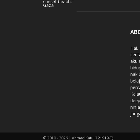
AB
Hai,
ceri
aku 
hidu
nak 
belaj
perc
Kala
deep
ninj
jang
© 2010 - 2026 | AhmadiKatu (121919-T)