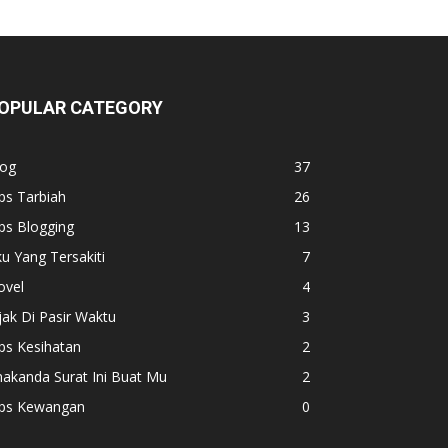
OPULAR CATEGORY
log
37
ps Tarbiah
26
ps Blogging
13
u Yang Tersakiti
7
ovel
4
jak Di Pasir Waktu
3
ps Kesihatan
2
akanda Surat Ini Buat Mu
2
ips Kewangan
0