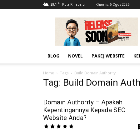
C
29.1
Khamis, 6 Ogos 2026
Kota Kinabalu
AhmadiKatu
BLOG
NOVEL
PAKEJ WEBSITE
KE
Home
Tags
Build Domain Authority
Tag: Build Domain Auth
Domain Authority – Apakah
Kepentingannya Kepada SEO
Website Anda?