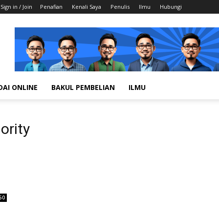
Sign in / Join
Penafian
Kenali Saya
Penulis
Ilmu
Hubungi
DAI ONLINE
BAKUL PEMBELIAN
ILMU
ority
50