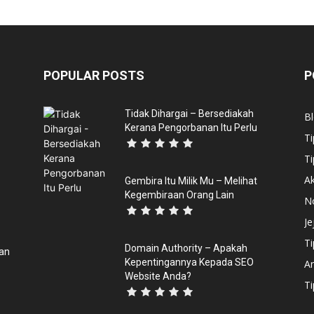
POPULAR POSTS
P
Tidak Dihargai – Bersediakah
B
Kerana Pengorbanan Itu Perlu
Ti
Ti
Ak
Gembira Itu Milik Mu – Melihat
Kegembiraan Orang Lain
N
Je
Ti
Domain Authority – Apakah
dan
Kepentingannya Kepada SEO
An
Website Anda?
T