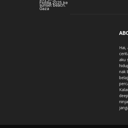
AB
Hai,
ceri
aku 
hidu
nak 
belaj
perc
Kala
deep
ninj
jang