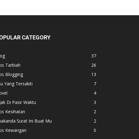
OPULAR CATEGORY
log
37
ps Tarbiah
26
ps Blogging
13
u Yang Tersakiti
7
ovel
4
jak Di Pasir Waktu
3
ps Kesihatan
2
akanda Surat Ini Buat Mu
2
ips Kewangan
0