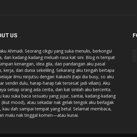
OUT US
F
 aku Ahmadi. Seorang cikgu yang suka menulis, berkongsi
ta, dan kadang-kadang meluah rasa kat sini. Blog ni tempat
simpan kenangan, idea gila, dan pandangan aku pasal
p, kerja, dan dunia sekeliling. Sekarang aku tengah bertapa
belajar ilmu ninjutsu dengan Kakashi (tapi dia busy, so aku
ar sendiri dulu, harap-harap tak tersesat jadi villain). Aku
aya setiap orang ada cerita, dan kat sinilah aku bercerita.
u kau suka baca sesuatu yang jujur, santai, kadang-kadang
 (ikut mood), atau sekadar nak gelak tengok aku berlagak
a, kau dah sampai tempat yang betul. Selamat membaca,
an malu nak tinggal komen—atau kunai.