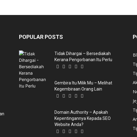
POPULAR POSTS
P
Tidak Dihargai – Bersediakah
B
Kerana Pengorbanan Itu Perlu
Ti
Ti
Ak
Gembira Itu Milik Mu – Melihat
Kegembiraan Orang Lain
N
Je
Ti
Domain Authority – Apakah
dan
Kepentingannya Kepada SEO
An
Website Anda?
T