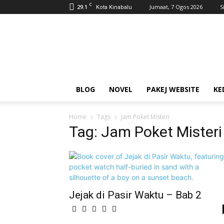
C
29.1
Jumaat, 7 Ogos 2026
S
Kota Kinabalu
AhmadiKatu
BLOG
NOVEL
PAKEJ WEBSITE
KE
Home
Tags
Jam Poket Misteri
Tag: Jam Poket Misteri
Jejak di Pasir Waktu – Bab 2