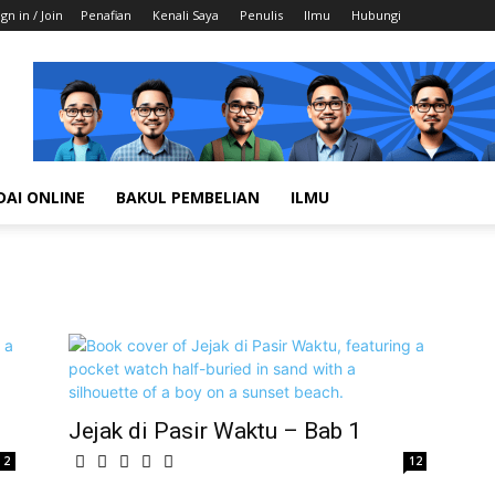
ign in / Join
Penafian
Kenali Saya
Penulis
Ilmu
Hubungi
DAI ONLINE
BAKUL PEMBELIAN
ILMU
Jejak di Pasir Waktu – Bab 1
2
12