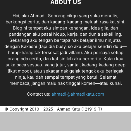
ABOUT US
Hai, aku Ahmadi. Seorang cikgu yang suka menulis,
berkongsi cerita, dan kadang-kadang meluah rasa kat sini.
Blog ni tempat aku simpan kenangan, idea gila, dan
pandangan aku pasal hidup, kerja, dan dunia sekeliling.
Sekarang aku tengah bertapa nak belajar ilmu ninjutsu
dengan Kakashi (tapi dia busy, so aku belajar sendiri dulu—
harap-harap tak tersesat jadi villain). Aku percaya setiap
orang ada cerita, dan kat sinilah aku bercerita. Kalau kau
suka baca sesuatu yang jujur, santai, kadang-kadang deep
(ikut mood), atau sekadar nak gelak tengok aku berlagak
ninja, kau dah sampai tempat yang betul. Selamat
membaca, jangan malu nak tinggal komen—atau kunai.
Contact us:
ahmadi@ahmadikatu.com
© Copyright 2010 - 2025 | AhmadiKatu (121919-T)