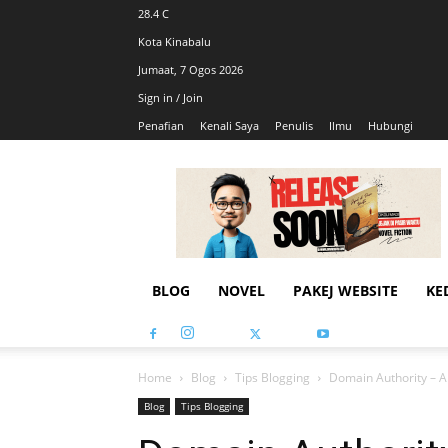
28.4
C
Kota Kinabalu
Jumaat, 7 Ogos 2026
Sign in / Join
Penafian
Kenali Saya
Penulis
Ilmu
Hubungi
AhmadiKatu
BLOG
NOVEL
PAKEJ WEBSITE
KE
Home
Blog
Tips Blogging
Domain Authority – 
Blog
Tips Blogging