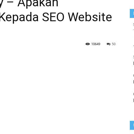
y – Apakah
 Kepada SEO Website
10649
50