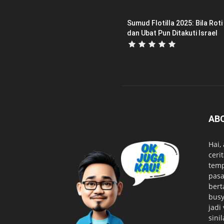
Sumud Flotilla 2025: Bila Roti
dan Ubat Pun Ditakuti Israel
AB
Hai,
ceri
temp
pasa
bert
busy
jadi
sini