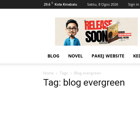
C
29.6
Sabtu, 8 Ogos 2026
Sign in 
Kota Kinabalu
AhmadiKatu
BLOG
NOVEL
PAKEJ WEBSITE
KE
Home
Tags
Blog evergreen
Tag: blog evergreen