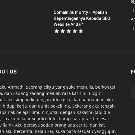
Je
T
Domain Authority – Apakah
Kepentingannya Kepada SEO
A
Website Anda?
T
OUT US
F
 aku Ahmadi. Seorang cikgu yang suka menulis, berkongsi
ta, dan kadang-kadang meluah rasa kat sini. Blog ni
at aku simpan kenangan, idea gila, dan pandangan aku
l hidup, kerja, dan dunia sekeliling. Sekarang aku tengah
apa nak belajar ilmu ninjutsu dengan Kakashi (tapi dia
, so aku belajar sendiri dulu, harap-harap tak tersesat
 villain). Aku percaya setiap orang ada cerita, dan kat
lah aku bercerita. Kalau kau suka baca sesuatu yang jujur,