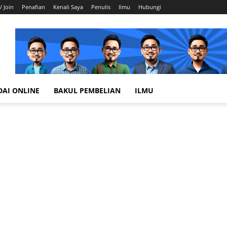
/ Join
Penafian
Kenali Saya
Penulis
Ilmu
Hubungi
DAI ONLINE
BAKUL PEMBELIAN
ILMU