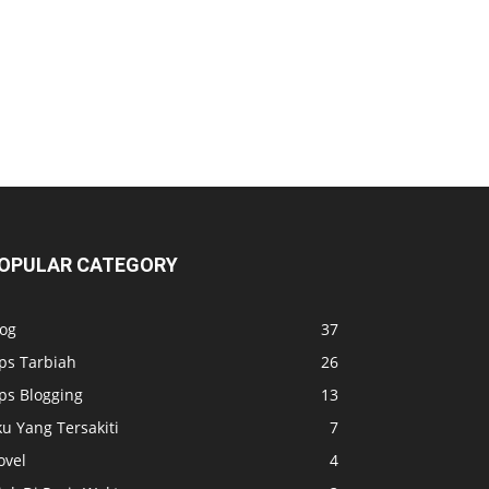
OPULAR CATEGORY
log
37
ps Tarbiah
26
ps Blogging
13
u Yang Tersakiti
7
ovel
4