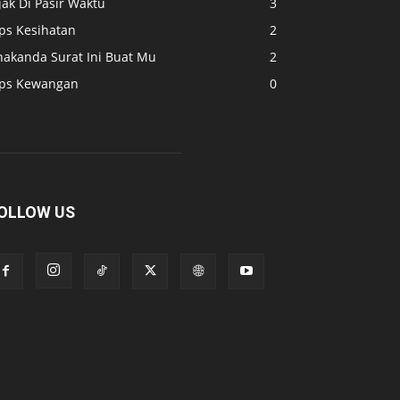
jak Di Pasir Waktu
3
ips Kesihatan
2
nakanda Surat Ini Buat Mu
2
ips Kewangan
0
OLLOW US