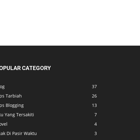
OPULAR CATEGORY
log
37
ps Tarbiah
26
ps Blogging
13
u Yang Tersakiti
7
ovel
4
jak Di Pasir Waktu
3