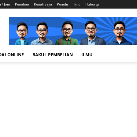
n / Join
Penafian
Kenali Saya
Penulis
Ilmu
Hubungi
DAI ONLINE
BAKUL PEMBELIAN
ILMU