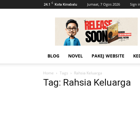
C
24.1
Jumaat, 7 Ogos 2026
Sign i
Kota Kinabalu
AhmadiKatu
BLOG
NOVEL
PAKEJ WEBSITE
KE
Home
Tags
Rahsia Keluarga
Tag: Rahsia Keluarga