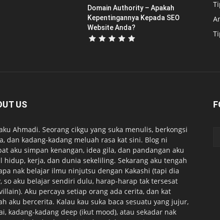
T
Domain Authority – Apakah
Kepentingannya Kepada SEO
A
Website Anda?
T
OUT US
F
 aku Ahmadi. Seorang cikgu yang suka menulis, berkongsi
ta, dan kadang-kadang meluah rasa kat sini. Blog ni
at aku simpan kenangan, idea gila, dan pandangan aku
l hidup, kerja, dan dunia sekeliling. Sekarang aku tengah
apa nak belajar ilmu ninjutsu dengan Kakashi (tapi dia
, so aku belajar sendiri dulu, harap-harap tak tersesat
 villain). Aku percaya setiap orang ada cerita, dan kat
lah aku bercerita. Kalau kau suka baca sesuatu yang jujur,
ai, kadang-kadang deep (ikut mood), atau sekadar nak