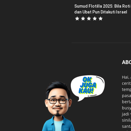
Sumud Flotilla 2025: Bila Roti
dan Ubat Pun Ditakuti Israel
AB
Hai,
ceri
temp
pasa
bert
busy
jadi
sini
sant