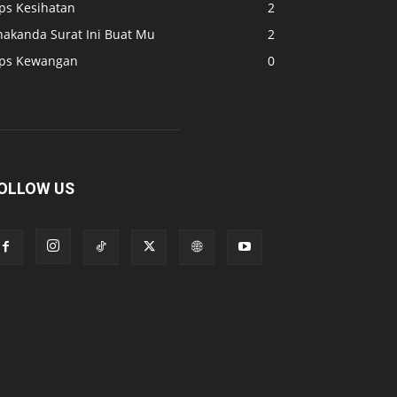
ips Kesihatan
2
nakanda Surat Ini Buat Mu
2
ips Kewangan
0
OLLOW US