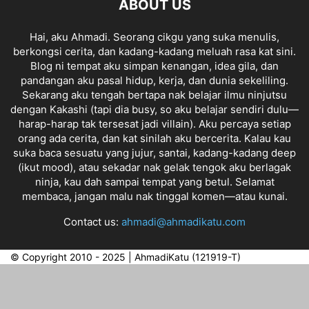
ABOUT US
Hai, aku Ahmadi. Seorang cikgu yang suka menulis,
berkongsi cerita, dan kadang-kadang meluah rasa kat sini.
Blog ni tempat aku simpan kenangan, idea gila, dan
pandangan aku pasal hidup, kerja, dan dunia sekeliling.
Sekarang aku tengah bertapa nak belajar ilmu ninjutsu
dengan Kakashi (tapi dia busy, so aku belajar sendiri dulu—
harap-harap tak tersesat jadi villain). Aku percaya setiap
orang ada cerita, dan kat sinilah aku bercerita. Kalau kau
suka baca sesuatu yang jujur, santai, kadang-kadang deep
(ikut mood), atau sekadar nak gelak tengok aku berlagak
ninja, kau dah sampai tempat yang betul. Selamat
membaca, jangan malu nak tinggal komen—atau kunai.
Contact us:
ahmadi@ahmadikatu.com
© Copyright 2010 - 2025 | AhmadiKatu (121919-T)