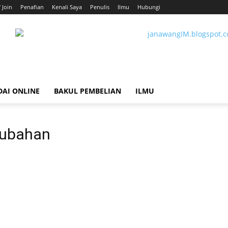
/ Join
Penafian
Kenali Saya
Penulis
Ilmu
Hubungi
DAI ONLINE
BAKUL PEMBELIAN
ILMU
rubahan