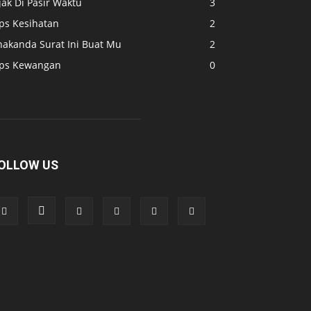
jak Di Pasir Waktu
3
ips Kesihatan
2
nakanda Surat Ini Buat Mu
2
ips Kewangan
0
OLLOW US