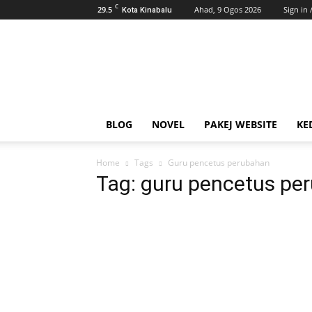
C
29.5
Ahad, 9 Ogos 2026
Sign in 
Kota Kinabalu
AhmadiKatu
BLOG
NOVEL
PAKEJ WEBSITE
KE
Home
Tags
Guru pencetus perubahan
Tag: guru pencetus pe