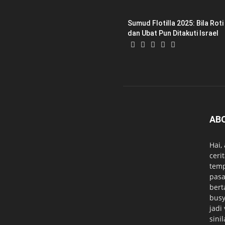
Sumud Flotilla 2025: Bila Roti
dan Ubat Pun Ditakuti Israel
AB
Hai,
ceri
temp
pasa
bert
busy
jadi
sini