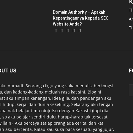
Je
T
Domain Authority – Apakah
Kepentingannya Kepada SEO
A
Website Anda?
T
OUT US
F
 aku Ahmadi. Seorang cikgu yang suka menulis, berkongsi
ta, dan kadang-kadang meluah rasa kat sini. Blog ni
at aku simpan kenangan, idea gila, dan pandangan aku
l hidup, kerja, dan dunia sekeliling. Sekarang aku tengah
apa nak belajar ilmu ninjutsu dengan Kakashi (tapi dia
, so aku belajar sendiri dulu, harap-harap tak tersesat
 villain). Aku percaya setiap orang ada cerita, dan kat
lah aku bercerita. Kalau kau suka baca sesuatu yang jujur,