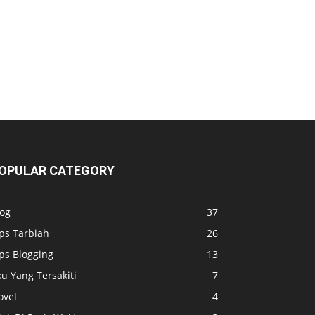
OPULAR CATEGORY
log
37
ps Tarbiah
26
ps Blogging
13
u Yang Tersakiti
7
ovel
4