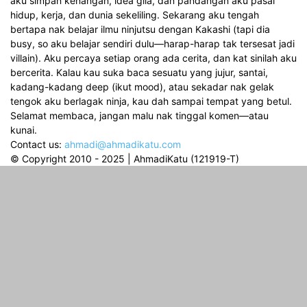
aku simpan kenangan, idea gila, dan pandangan aku pasal
hidup, kerja, dan dunia sekeliling. Sekarang aku tengah
bertapa nak belajar ilmu ninjutsu dengan Kakashi (tapi dia
busy, so aku belajar sendiri dulu—harap-harap tak tersesat jadi
villain). Aku percaya setiap orang ada cerita, dan kat sinilah aku
bercerita. Kalau kau suka baca sesuatu yang jujur, santai,
kadang-kadang deep (ikut mood), atau sekadar nak gelak
tengok aku berlagak ninja, kau dah sampai tempat yang betul.
Selamat membaca, jangan malu nak tinggal komen—atau
kunai.
Contact us:
ahmadi@ahmadikatu.com
© Copyright 2010 - 2025 | AhmadiKatu (121919-T)