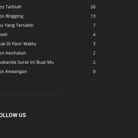
ps Tarbiah
26
ps Blogging
13
u Yang Tersakiti
7
ovel
4
jak Di Pasir Waktu
3
ips Kesihatan
2
nakanda Surat Ini Buat Mu
2
ips Kewangan
0
OLLOW US