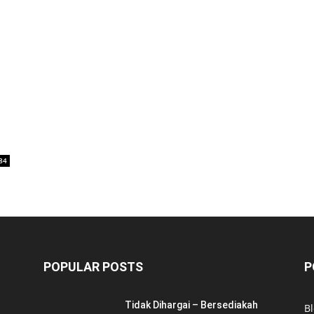
84
POPULAR POSTS
P
Tidak Dihargai – Bersediakah
B