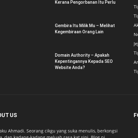
Kerana Pengorbanan Itu Perlu
Ti
Ti
Ak
Gembira Itu Milik Mu – Melihat
Kegembiraan Orang Lain
N
Je
T
Domain Authority – Apakah
Kepentingannya Kepada SEO
A
Website Anda?
T
OUT US
F
 aku Ahmadi. Seorang cikgu yang suka menulis, berkongsi
ta, dan kadang-kadang meluah rasa kat sini. Blog ni