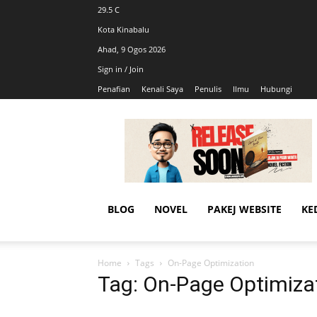
29.5
C
Kota Kinabalu
Ahad, 9 Ogos 2026
Sign in / Join
Penafian
Kenali Saya
Penulis
Ilmu
Hubungi
AhmadiKatu
BLOG
NOVEL
PAKEJ WEBSITE
KE
Home
Tags
On-Page Optimization
Tag: On-Page Optimiza