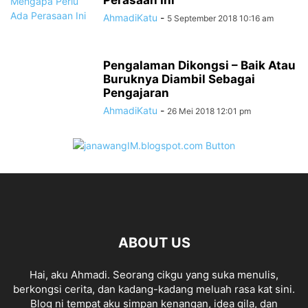
Perasaan Ini
AhmadiKatu
-
5 September 2018 10:16 am
Pengalaman Dikongsi – Baik Atau
Buruknya Diambil Sebagai
Pengajaran
AhmadiKatu
-
26 Mei 2018 12:01 pm
ABOUT US
Hai, aku Ahmadi. Seorang cikgu yang suka menulis,
berkongsi cerita, dan kadang-kadang meluah rasa kat sini.
Blog ni tempat aku simpan kenangan, idea gila, dan