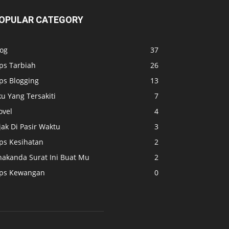
OPULAR CATEGORY
log
37
ps Tarbiah
26
ps Blogging
13
u Yang Tersakiti
7
ovel
4
jak Di Pasir Waktu
3
ips Kesihatan
2
nakanda Surat Ini Buat Mu
2
ips Kewangan
0