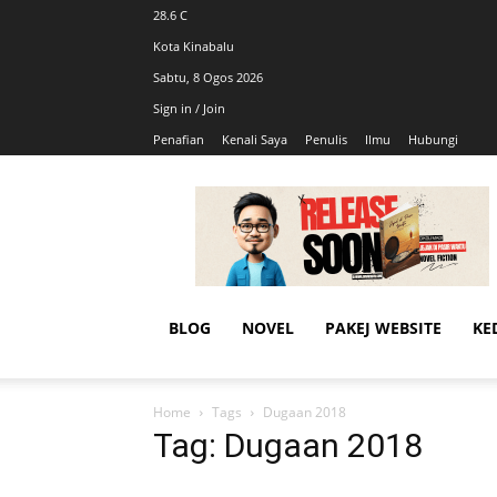
28.6
C
Kota Kinabalu
Sabtu, 8 Ogos 2026
Sign in / Join
Penafian
Kenali Saya
Penulis
Ilmu
Hubungi
AhmadiKatu
BLOG
NOVEL
PAKEJ WEBSITE
KE
Home
Tags
Dugaan 2018
Tag: Dugaan 2018