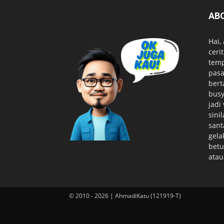
AB
Hai,
ceri
temp
pasa
bert
busy
jadi
sini
sant
gela
betu
atau
© 2010 - 2026 | AhmadiKatu (121919-T)