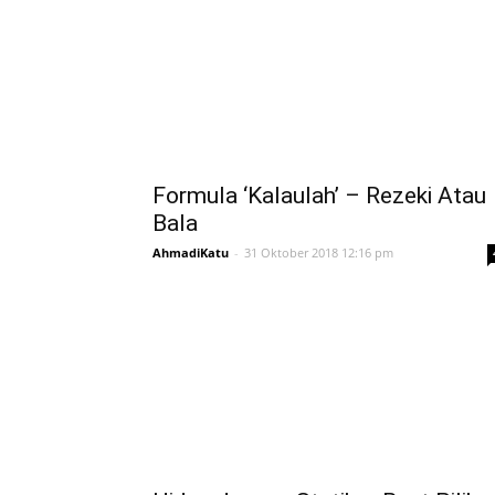
Formula ‘Kalaulah’ – Rezeki Atau
Bala
AhmadiKatu
-
31 Oktober 2018 12:16 pm