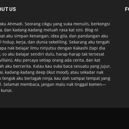
OUT US
F
 aku Ahmadi. Seorang cikgu yang suka menulis, berkongsi
ta, dan kadang-kadang meluah rasa kat sini. Blog ni
at aku simpan kenangan, idea gila, dan pandangan aku
l hidup, kerja, dan dunia sekeliling. Sekarang aku tengah
apa nak belajar ilmu ninjutsu dengan Kakashi (tapi dia
, so aku belajar sendiri dulu, harap-harap tak tersesat
 villain). Aku percaya setiap orang ada cerita, dan kat
lah aku bercerita. Kalau kau suka baca sesuatu yang jujur,
ai, kadang-kadang deep (ikut mood), atau sekadar nak
k tengok aku berlagak ninja, kau dah sampai tempat yang
l. Selamat membaca, jangan malu nak tinggal komen—
 kunai.