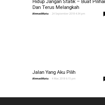
Hidup Jangan Statik – Buat Piliha
Dan Terus Melangkah
AhmadiKatu
-
24 September 2018 4:34 pm
Jalan Yang Aku Pilih
AhmadiKatu
-
4 Mac 2018 6:15 pm