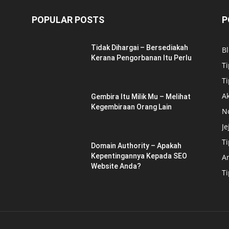
POPULAR POSTS
P
Tidak Dihargai – Bersediakah
B
Kerana Pengorbanan Itu Perlu
Ti
Ti
Ak
Gembira Itu Milik Mu – Melihat
Kegembiraan Orang Lain
N
Je
T
Domain Authority – Apakah
Kepentingannya Kepada SEO
A
Website Anda?
T