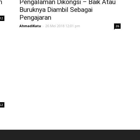
n
Pengalaman Dikongsi – Baik Atau
Buruknya Diambil Sebagai
Pengajaran
12
AhmadiKatu
-
26 Mei 2018 12:01 pm
26
52