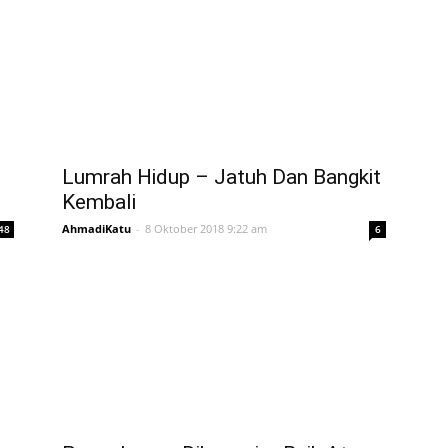
Lumrah Hidup – Jatuh Dan Bangkit
Kembali
AhmadiKatu
-
8 Oktober 2018 9:22 am
48
6