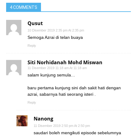
4 COMMENTS
Qusut
10 Disember 2019 2:35 pm At 2:35 pm
Semoga Azrai di telan buaya
Reply
Siti Norhidanah Mohd Miswan
11 Disember 2019 11:18 am At 11:18 am
salam kunjung semula…
baru pertama kunjung sini dah sakit hati dengan
azrai, sabarnya hati seorang isteri .
Reply
Nanong
11 Disember 2019 2:50 pm At 2:50 pm
saudari boleh mengikuti episode sebelumnya