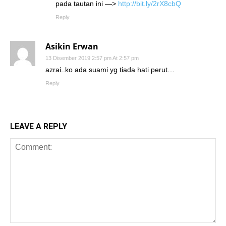
pada tautan ini —>
http://bit.ly/2rX8cbQ
Reply
Asikin Erwan
13 Disember 2019 2:57 pm At 2:57 pm
azrai..ko ada suami yg tiada hati perut…
Reply
LEAVE A REPLY