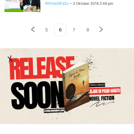
AhmadiKatu
-
3 Oktober 2018 2:49 pm
5
6
7
8