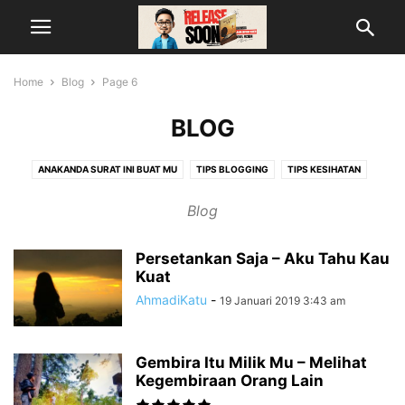
Home
Blog
Page 6
BLOG
ANAKANDA SURAT INI BUAT MU
TIPS BLOGGING
TIPS KESIHATAN
TIPS KEWANGAN
TIPS TARBIAH
Blog
Persetankan Saja – Aku Tahu Kau
Kuat
AhmadiKatu
-
19 Januari 2019 3:43 am
Gembira Itu Milik Mu – Melihat
Kegembiraan Orang Lain